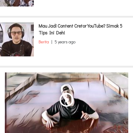
Mau Jadi Content Cretor YouTube? Simak 5
Tips Ini Deh!
Berita
|
5 years ago
play_circle_outline