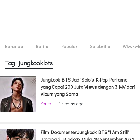
Beranda
Berita
Populer
Selebritis
Wkwkw
Tag : jungkook bts
Jungkook BTS Jadi Solois K-Pop Pertama
yang Capai 200 Juta Views dengan 3 MV dari
Album yang Sama
Korea
|
11 months ago
Film Dokumenter Jungkook BTS "I Am Still"
Tayang di Bioskop Mulai 18 September 2024