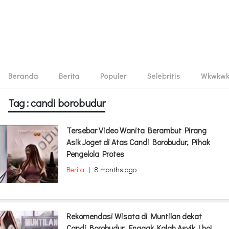
Beranda
Berita
Populer
Selebritis
Wkwkw
Tag : candi borobudur
Tersebar Video Wanita Berambut Pirang
Asik Joget di Atas Candi Borobudur, Pihak
Pengelola Protes
Berita
|
8 months ago
Rekomendasi Wisata di Muntilan dekat
Candi Borobudur, Enggak Kalah Asyik Lho!