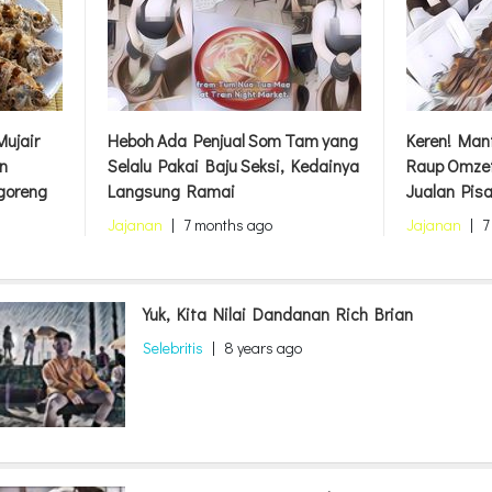
ujair
Heboh Ada Penjual Som Tam yang
Keren! Mant
n
Selalu Pakai Baju Seksi, Kedainya
Raup Omzet
goreng
Langsung Ramai
Jualan Pis
Jajanan
|
7 months ago
Jajanan
|
7
Yuk, Kita Nilai Dandanan Rich Brian
Selebritis
|
8 years ago