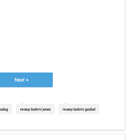
Next »
godog
resep bakmi jawa
resep bakmi godod