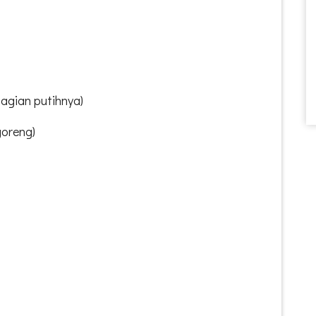
bagian putihnya)
 goreng)