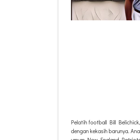
Pelatih football Bill Belichi
dengan kekasih barunya. Ana
umum New England Patriots 