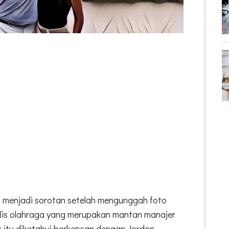
ck, menjadi sorotan setelah mengunggah foto
lis olahraga yang merupakan mantan manajer
itu diketahui berkencan dengan Jordon