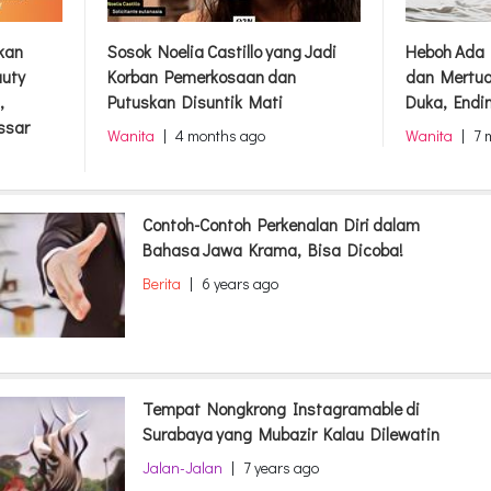
rkan
Sosok Noelia Castillo yang Jadi
Heboh Ada 
auty
Korban Pemerkosaan dan
dan Mertua
,
Putuskan Disuntik Mati
Duka, Endi
ssar
Wanita
|
4 months ago
Wanita
|
7 
Contoh-Contoh Perkenalan Diri dalam
Bahasa Jawa Krama, Bisa Dicoba!
Berita
|
6 years ago
Tempat Nongkrong Instagramable di
Surabaya yang Mubazir Kalau Dilewatin
Jalan-Jalan
|
7 years ago