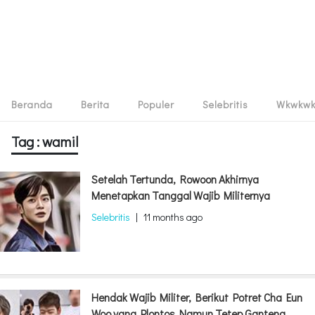
Beranda
Berita
Populer
Selebritis
Wkwkw
Tag : wamil
Setelah Tertunda, Rowoon Akhirnya
Menetapkan Tanggal Wajib Militernya
Selebritis
|
11 months ago
Hendak Wajib Militer, Berikut Potret Cha Eun
Woo yang Plontos Namun Tetep Ganteng