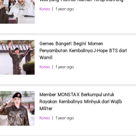
Korea
|
1 year ago
Gemes Banget! Begini Momen
Penyambutan Kembalinya J-Hope BTS dari
Wamil
Korea
|
1 year ago
Member MONSTA X Berkumpul untuk
Rayakan Kembalinya Minhyuk dari Wajib
Militer
Korea
|
1 year ago