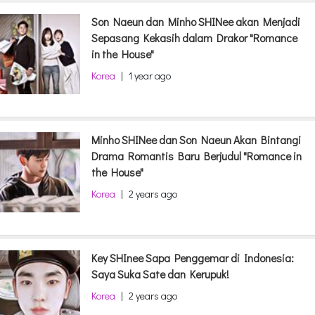
Son Naeun dan Minho SHINee akan Menjadi
Sepasang Kekasih dalam Drakor "Romance
in the House"
Korea
|
1 year ago
Minho SHINee dan Son Naeun Akan Bintangi
Drama Romantis Baru Berjudul "Romance in
the House"
Korea
|
2 years ago
Key SHInee Sapa Penggemar di Indonesia:
Saya Suka Sate dan Kerupuk!
Korea
|
2 years ago