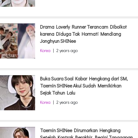
Drama Loverly Runner Terancam Diboikot
karena Diduga Tak Hormati Mendiang
Jonghyun SHINee
Korea
|
2 years ago
Buka Suara Soal Kabar Hengkang dari SM,
Taemin SHINee Akui Sudah Memikirkan
Sejak Tahun Lalu
Korea
|
2 years ago
Taemin SHINee Dirumorkan Hengkang
Setelah Kontrak Berakhir, Begini Tanggapan