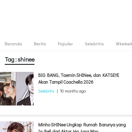
Beranda
Berita
Populer
Selebritis
Wkwkw
Tag : shinee
BIG BANG, Taemin SHINee, dan KATSEYE
Akan Tampil Coachella 2026
Selebritis
|
10 months ago
Minho SHINee Ungkap Rumah Barunya yang
Ia Beli dari Aktor Ha Jung Woo