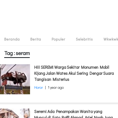
Beranda
Berita
Populer
Selebritis
Wkwkw
Tag : seram
Hiii SEREM! Warga Sekitar Monumen Mobil
Kijang Jalan Wates Akui Sering Dengar Suara
Tangisan Misterius
Horor
|
1 year ago
Serem! Ada Penampakan Wanita yang
Muncul di Foto Raffi Ahmad, Ariel Noah Juga