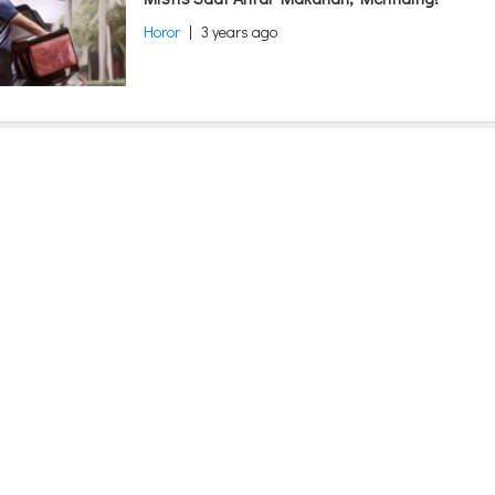
Horor
|
3 years ago