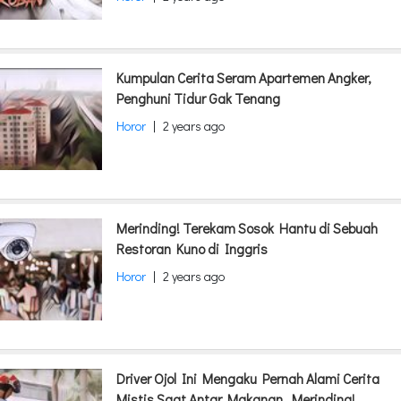
Kumpulan Cerita Seram Apartemen Angker,
Penghuni Tidur Gak Tenang
Horor
|
2 years ago
Merinding! Terekam Sosok Hantu di Sebuah
Restoran Kuno di Inggris
Horor
|
2 years ago
Driver Ojol Ini Mengaku Pernah Alami Cerita
Mistis Saat Antar Makanan, Merinding!