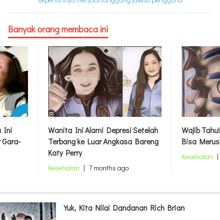
Banyak orang membaca ini
 Ini
Wanita Ini Alami Depresi Setelah
Wajib Tahu!
 Gara-
Terbang ke Luar Angkasa Bareng
Bisa Merus
Katy Perry
Kesehatan
|
Kesehatan
|
7 months ago
Yuk, Kita Nilai Dandanan Rich Brian