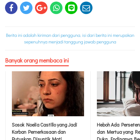
Berita ini adalah kiriman dari pengguna, isi dari berita ini merupakan
sepenuhnya menjadi tanggung jawab pengguna
Banyak orang membaca ini
g Jadi
Heboh Ada Perseteruan Menantu
Wanita Ini
dan Mertua yang Rebutan Uang
Tercantik d
Duka, Endingnya Begini
Identitas A