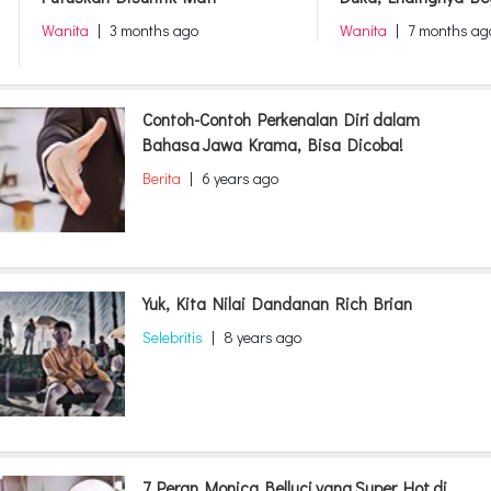
Wanita
|
7 months ago
Wanita
|
7 
Contoh-Contoh Perkenalan Diri dalam
Bahasa Jawa Krama, Bisa Dicoba!
Berita
|
6 years ago
Yuk, Kita Nilai Dandanan Rich Brian
Selebritis
|
8 years ago
7 Peran Monica Belluci yang Super Hot di