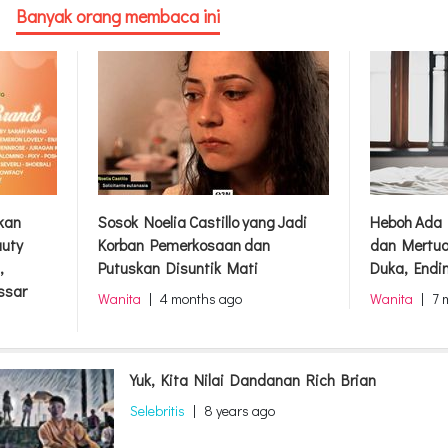
Banyak orang membaca ini
rkan
Sosok Noelia Castillo yang Jadi
Heboh Ada 
auty
Korban Pemerkosaan dan
dan Mertua
,
Putuskan Disuntik Mati
Duka, Endi
ssar
Wanita
|
4 months ago
Wanita
|
7 
Yuk, Kita Nilai Dandanan Rich Brian
Selebritis
|
8 years ago