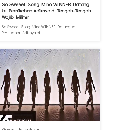
So Sweeet! Song Mino WINNER Datang
ke Pernikahan Adiknya di Tengah-Tengah
Wajib Militer
So Sweeet! Song Mino WINNER Datang ke
Pernikahan Adiknya di ...
Riswinati Permatasari