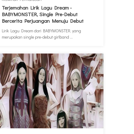
Terjemahan Lirik Lagu Dream -
BABYMONSTER, Single Pre-Debut
Bercerita Perjuangan Menuju Debut
Lirik Lagu Dream dari BABYMONSTER, yang
merupakan single pre-debut girlband ...