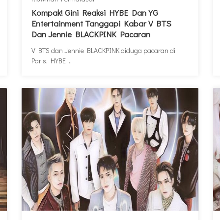
Kompak! Gini Reaksi HYBE Dan YG
Entertainment Tanggapi Kabar V BTS
Dan Jennie BLACKPINK Pacaran
V BTS dan Jennie BLACKPINK diduga pacaran di
Paris, HYBE ...