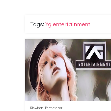
Tags:
Yg entertainment
Riswinati Permatasari