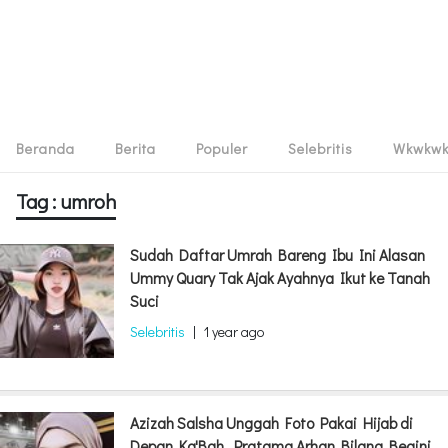
Beranda
Berita
Populer
Selebritis
Wkwkw
Tag : umroh
Sudah Daftar Umrah Bareng Ibu Ini Alasan
Ummy Quary Tak Ajak Ayahnya Ikut ke Tanah
Suci
Selebritis
|
1 year ago
Azizah Salsha Unggah Foto Pakai Hijab di
Depan Ka'Bah, Pratama Arhan Bilang Begini