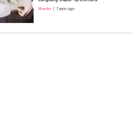
Wanita
|
1 year ago