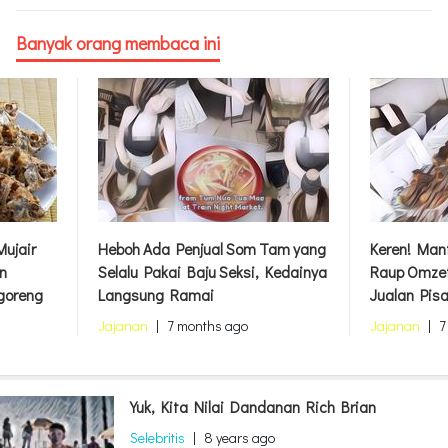
Banyak orang membaca ini
ujair
Heboh Ada Penjual Som Tam yang
Keren! Mant
n
Selalu Pakai Baju Seksi, Kedainya
Raup Omzet
goreng
Langsung Ramai
Jualan Pis
Jajanan
|
7 months ago
Jajanan
|
7
Yuk, Kita Nilai Dandanan Rich Brian
Selebritis
|
8 years ago