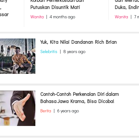
auty
Korban Pemerkosaan dan
dan Mertua
,
Putuskan Disuntik Mati
Duka, Endi
ssar
Wanita
|
4 months ago
Wanita
|
7 
Yuk, Kita Nilai Dandanan Rich Brian
Selebritis
|
8 years ago
Contoh-Contoh Perkenalan Diri dalam
Bahasa Jawa Krama, Bisa Dicoba!
Berita
|
6 years ago