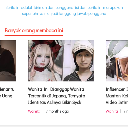
Berita ini adalah kiriman dari pengguna, isi dari berita ini merupakan
sepenuhnya menjadi tanggung jawab pengguna
Banyak orang membaca ini
Menantu
Wanita Ini Dianggap Wanita
Influencer
n Uang
Tercantik di Jepang, Ternyata
Mantan Kek
Identitas Aslinya Bikin Syok
Video Inti
Wanita
|
7 months ago
Wanita
|
7 