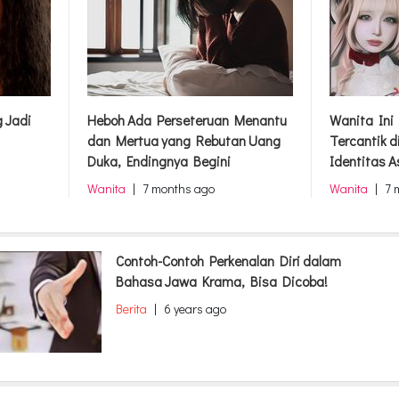
g Jadi
Heboh Ada Perseteruan Menantu
Wanita Ini
dan Mertua yang Rebutan Uang
Tercantik d
Duka, Endingnya Begini
Identitas A
Wanita
|
7 months ago
Wanita
|
7 
Contoh-Contoh Perkenalan Diri dalam
Bahasa Jawa Krama, Bisa Dicoba!
Berita
|
6 years ago