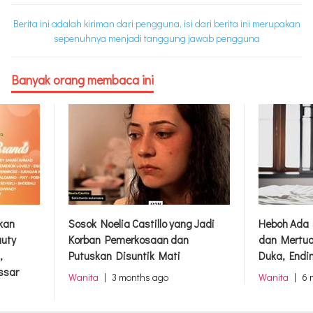
Berita ini adalah kiriman dari pengguna, isi dari berita ini merupakan
sepenuhnya menjadi tanggung jawab pengguna
Banyak orang membaca ini
rkan
Sosok Noelia Castillo yang Jadi
Heboh Ada 
auty
Korban Pemerkosaan dan
dan Mertua
,
Putuskan Disuntik Mati
Duka, Endi
ssar
Wanita
|
3 months ago
Wanita
|
6 