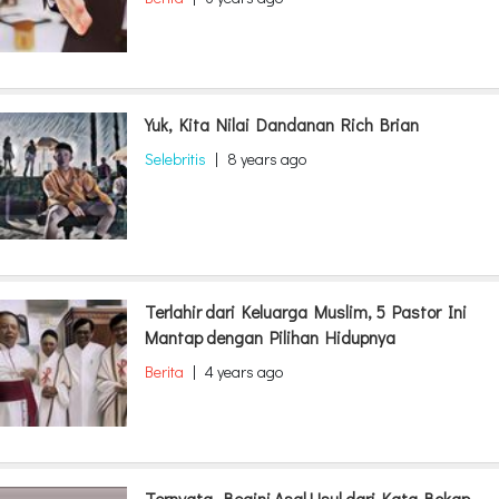
Yuk, Kita Nilai Dandanan Rich Brian
Selebritis
|
8 years ago
Terlahir dari Keluarga Muslim, 5 Pastor Ini
Mantap dengan Pilihan Hidupnya
Berita
|
4 years ago
Ternyata, Begini Asal Usul dari Kata Bokap