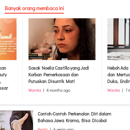
Banyak orang membaca ini
rkan
Sosok Noelia Castillo yang Jadi
Heboh Ada 
auty
Korban Pemerkosaan dan
dan Mertua
,
Putuskan Disuntik Mati
Duka, Endi
ssar
Wanita
|
4 months ago
Wanita
|
7 
Contoh-Contoh Perkenalan Diri dalam
Bahasa Jawa Krama, Bisa Dicoba!
Berita
|
6 years ago