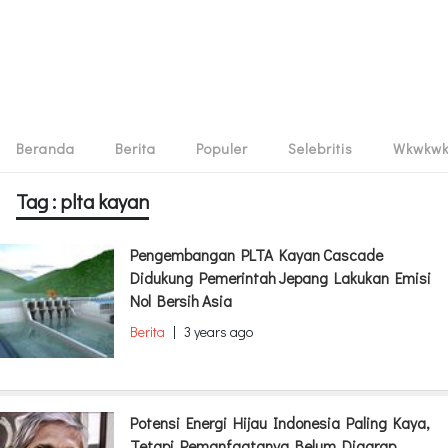
Beranda
Berita
Populer
Selebritis
Wkwkw
Tag : plta kayan
Pengembangan PLTA Kayan Cascade
Didukung Pemerintah Jepang Lakukan Emisi
Nol Bersih Asia
Berita
|
3 years ago
Potensi Energi Hijau Indonesia Paling Kaya,
Tetapi Pemanfaatanya Belum Digarap