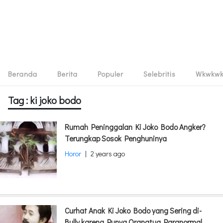
Beranda
Berita
Populer
Selebritis
Wkwkw
Tag : ki joko bodo
Rumah Peninggalan Ki Joko Bodo Angker?
Terungkap Sosok Penghuninya
Horor
|
2 years ago
Curhat Anak Ki Joko Bodo yang Sering di-
Bully karena Punya Orangtua Paranormal