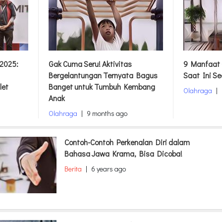
 2025:
Gak Cuma Seru! Aktivitas
9 Manfaat 
Bergelantungan Ternyata Bagus
Saat Ini S
let
Banget untuk Tumbuh Kembang
Olahraga
|
Anak
Olahraga
|
9 months ago
Contoh-Contoh Perkenalan Diri dalam
Bahasa Jawa Krama, Bisa Dicoba!
Berita
|
6 years ago