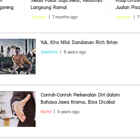
goreng
Langsung Ramai
Jualan Pis
Jajanan
|
7 months ago
Jajanan
|
7
Yuk, Kita Nilai Dandanan Rich Brian
Selebritis
|
8 years ago
Contoh-Contoh Perkenalan Diri dalam
Bahasa Jawa Krama, Bisa Dicoba!
Berita
|
6 years ago