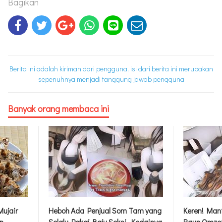
Bagikan
Berita ini adalah kiriman dari pengguna, isi dari berita ini merupakan
sepenuhnya menjadi tanggung jawab pengguna
Banyak orang membaca ini
ujair
Heboh Ada Penjual Som Tam yang
Keren! Mant
n
Selalu Pakai Baju Seksi, Kedainya
Raup Omzet