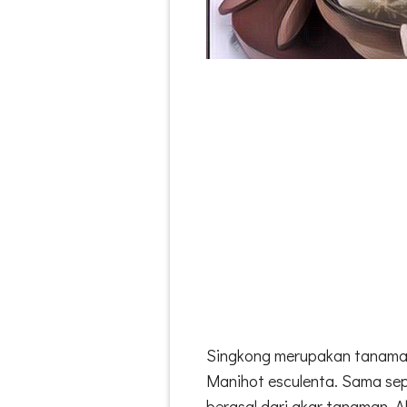
Singkong merupakan tanama
Manihot esculenta. Sama sep
berasal dari akar tanaman. 