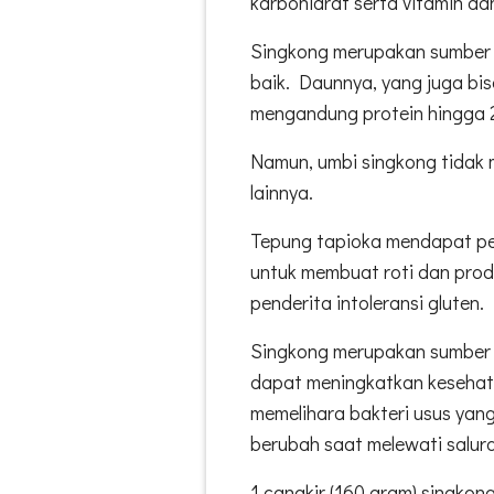
karbohidrat serta vitamin dan
Singkong merupakan sumber vi
baik. Daunnya, yang juga bis
mengandung protein hingga 
Namun, umbi singkong tidak 
lainnya.
Tepung tapioka mendapat pe
untuk membuat roti dan prod
penderita intoleransi gluten.
Singkong merupakan sumber p
dapat meningkatkan keseha
memelihara bakteri usus yang 
berubah saat melewati salur
1 cangkir (160 gram) singkon