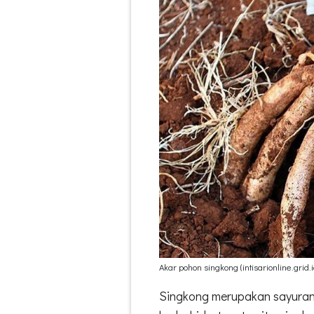
Akar pohon singkong (intisarionline.grid.i
Singkong merupakan sayuran