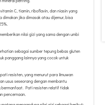
 mineral penting.
tamin C, tiamin, riboflavin, dan niasin yang
a dimakan jika dimasak atau dijemur, bisa
25%.
memberikan nilai gizi yang sama dengan umbi
rhatian sebagai sumber tepung bebas gluten
uk panggang lainnya yang cocok untuk
ati resisten, yang menurut para ilmuwan
tan usus seseorang dengan membantu
bermanfaat. Pati resisten relatif tidak
an pencernaan.
g matang mengandung nilai gizi sebagai berikut: