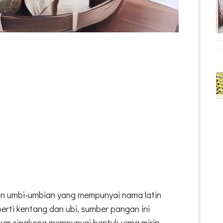
n umbi-umbian yang mempunyai nama latin
erti kentang dan ubi, sumber pangan ini
Akar singkong mempunyai bentuk yang mirip