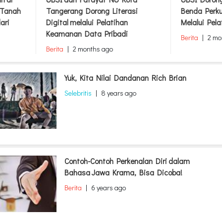
si
Benda Perkuat Branding Produk
dengan Pel
Melalui Pelatihan Desain Visual
untuk Medi
Berita
|
2 months ago
Berita
|
2 m
Yuk, Kita Nilai Dandanan Rich Brian
Selebritis
|
8 years ago
Contoh-Contoh Perkenalan Diri dalam
Bahasa Jawa Krama, Bisa Dicoba!
Berita
|
6 years ago