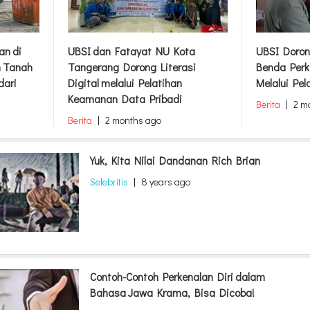
an di
UBSI dan Fatayat NU Kota
UBSI Doron
m Tanah
Tangerang Dorong Literasi
Benda Perk
dari
Digital melalui Pelatihan
Melalui Pel
Keamanan Data Pribadi
Berita
|
2 m
Berita
|
2 months ago
Yuk, Kita Nilai Dandanan Rich Brian
Selebritis
|
8 years ago
Contoh-Contoh Perkenalan Diri dalam
Bahasa Jawa Krama, Bisa Dicoba!