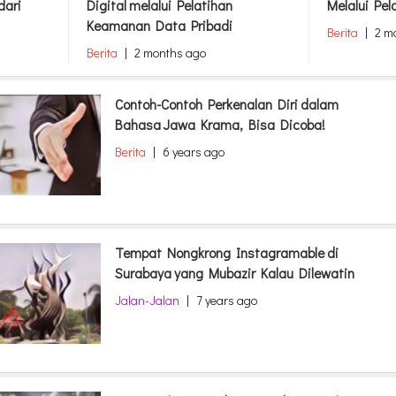
dari
Digital melalui Pelatihan
Melalui Pel
Keamanan Data Pribadi
Berita
|
2 m
Berita
|
2 months ago
Contoh-Contoh Perkenalan Diri dalam
Bahasa Jawa Krama, Bisa Dicoba!
Berita
|
6 years ago
Tempat Nongkrong Instagramable di
Surabaya yang Mubazir Kalau Dilewatin
Jalan-Jalan
|
7 years ago