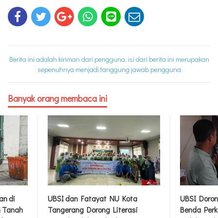
Berita ini adalah kiriman dari pengguna, isi dari berita ini merupakan
sepenuhnya menjadi tanggung jawab pengguna
Banyak orang membaca ini
an di
UBSI dan Fatayat NU Kota
UBSI Doron
m Tanah
Tangerang Dorong Literasi
Benda Perk