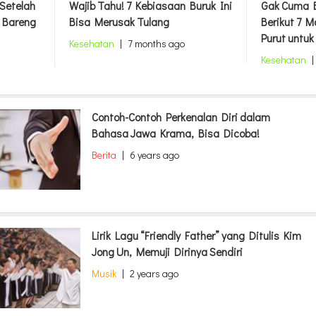
 Setelah
Wajib Tahu! 7 Kebiasaan Buruk Ini
Gak Cuma B
 Bareng
Bisa Merusak Tulang
Berikut 7 
Purut untu
Kesehatan
|
7 months ago
Kesehatan
|
Contoh-Contoh Perkenalan Diri dalam
Bahasa Jawa Krama, Bisa Dicoba!
Berita
|
6 years ago
Lirik Lagu “Friendly Father” yang Ditulis Kim
Jong Un, Memuji Dirinya Sendiri
Musik
|
2 years ago