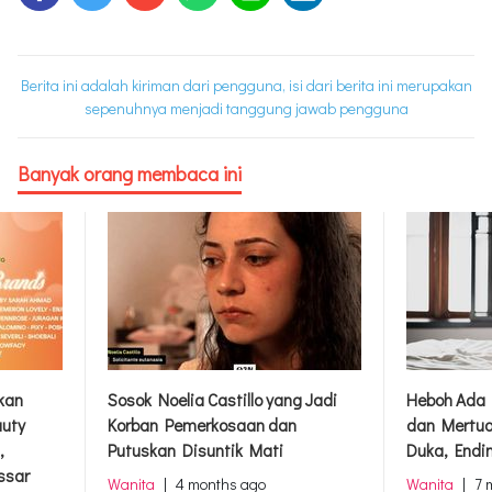
Berita ini adalah kiriman dari pengguna, isi dari berita ini merupakan
sepenuhnya menjadi tanggung jawab pengguna
Banyak orang membaca ini
rkan
Sosok Noelia Castillo yang Jadi
Heboh Ada 
auty
Korban Pemerkosaan dan
dan Mertua
,
Putuskan Disuntik Mati
Duka, Endi
ssar
Wanita
|
4 months ago
Wanita
|
7 