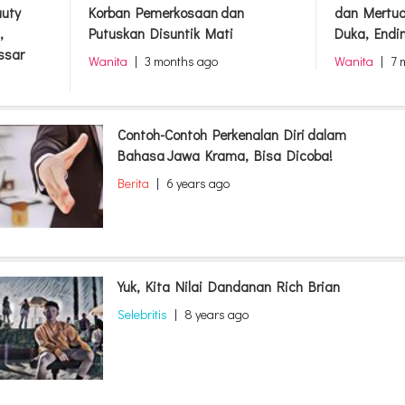
auty
Korban Pemerkosaan dan
dan Mertua
,
Putuskan Disuntik Mati
Duka, Endi
ssar
Wanita
|
3 months ago
Wanita
|
7 
Contoh-Contoh Perkenalan Diri dalam
Bahasa Jawa Krama, Bisa Dicoba!
Berita
|
6 years ago
Yuk, Kita Nilai Dandanan Rich Brian
Selebritis
|
8 years ago