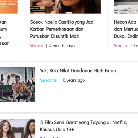
rkan
Sosok Noelia Castillo yang Jadi
Heboh Ada 
auty
Korban Pemerkosaan dan
dan Mertua
,
Putuskan Disuntik Mati
Duka, Endi
ssar
Wanita
|
4 months ago
Wanita
|
7 
Yuk, Kita Nilai Dandanan Rich Brian
Selebritis
|
8 years ago
5 Film Semi Barat yang Tayang di Netflix,
Khusus Usia 18+