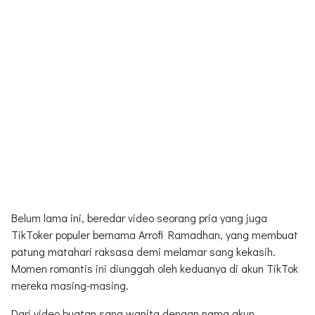
Belum lama ini, beredar video seorang pria yang juga
TikToker populer bernama Arrofi Ramadhan, yang membuat
patung matahari raksasa demi melamar sang kekasih.
Momen romantis ini diunggah oleh keduanya di akun TikTok
mereka masing-masing.
Dari video buatan sang wanita dengan nama akun