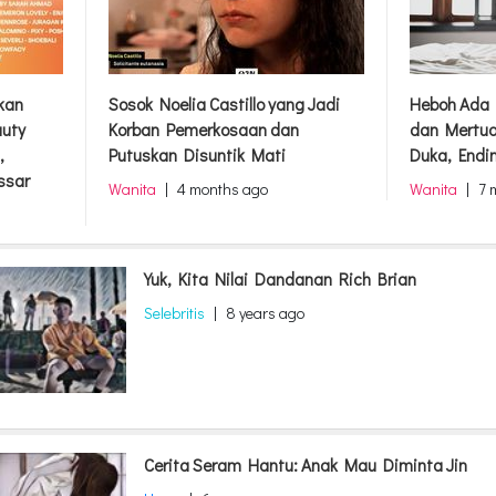
rkan
Sosok Noelia Castillo yang Jadi
Heboh Ada 
auty
Korban Pemerkosaan dan
dan Mertua
,
Putuskan Disuntik Mati
Duka, Endi
ssar
Wanita
|
4 months ago
Wanita
|
7 
Yuk, Kita Nilai Dandanan Rich Brian
Selebritis
|
8 years ago
Cerita Seram Hantu: Anak Mau Diminta Jin