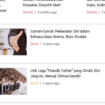
,
Putuskan Disuntik Mati
Duka, Endi
ssar
Wanita
|
4 months ago
Wanita
|
7 
Contoh-Contoh Perkenalan Diri dalam
Bahasa Jawa Krama, Bisa Dicoba!
Berita
|
6 years ago
Lirik Lagu “Friendly Father” yang Ditulis Kim
Jong Un, Memuji Dirinya Sendiri
Musik
|
2 years ago