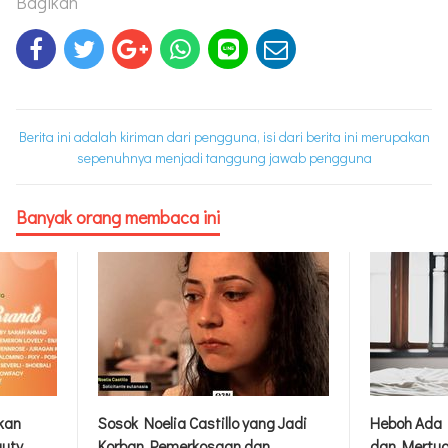
Bagikan
Berita ini adalah kiriman dari pengguna, isi dari berita ini merupakan
sepenuhnya menjadi tanggung jawab pengguna
Banyak orang membaca ini
rkan
Sosok Noelia Castillo yang Jadi
Heboh Ada 
auty
Korban Pemerkosaan dan
dan Mertua