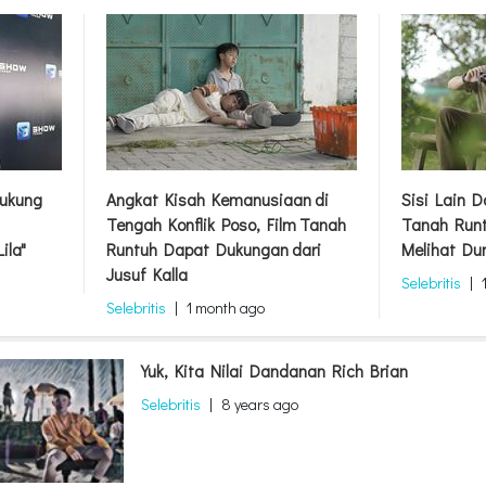
ukung
Angkat Kisah Kemanusiaan di
Sisi Lain 
Tengah Konflik Poso, Film Tanah
Tanah Runt
ila"
Runtuh Dapat Dukungan dari
Melihat Du
Jusuf Kalla
Selebritis
|
Selebritis
|
1 month ago
Yuk, Kita Nilai Dandanan Rich Brian
Selebritis
|
8 years ago