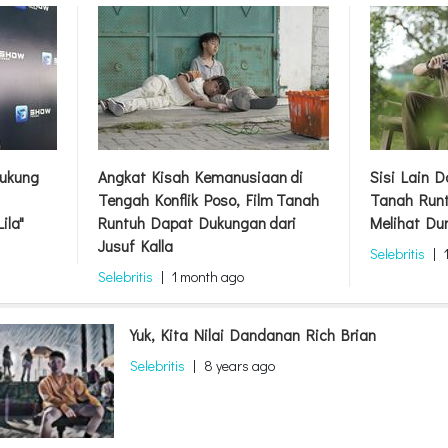
nusiaan di
Sisi Lain Down Syndrome: Film
Intip
, Film Tanah
Tanah Runtuh Ajak Penonton
Syifa
ngan dari
Melihat Dunia dengan Mata Cinta
Harga
Selebritis
|
1 month ago
Selebri
go
Yuk, Kita Nilai Dandanan Rich Brian
Selebritis
|
8 years ago