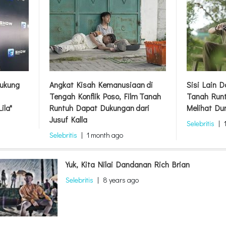
ukung
Angkat Kisah Kemanusiaan di
Sisi Lain 
Tengah Konflik Poso, Film Tanah
Tanah Runt
ila"
Runtuh Dapat Dukungan dari
Melihat Du
Jusuf Kalla
Selebritis
|
Selebritis
|
1 month ago
Yuk, Kita Nilai Dandanan Rich Brian
Selebritis
|
8 years ago