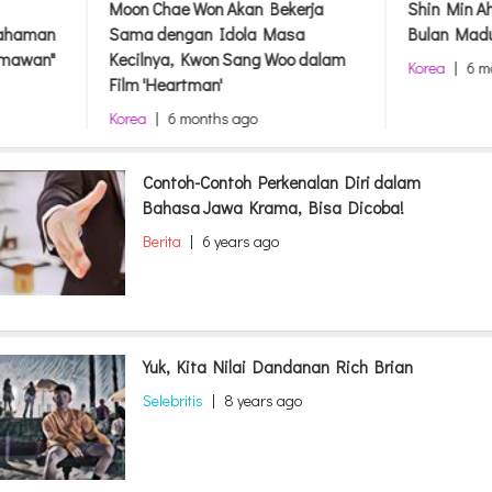
Moon Chae Won Akan Bekerja
Shin Min A
pahaman
Sama dengan Idola Masa
Bulan Madu
rmawan"
Kecilnya, Kwon Sang Woo dalam
Korea
|
6 m
Film 'Heartman'
Korea
|
6 months ago
Contoh-Contoh Perkenalan Diri dalam
Bahasa Jawa Krama, Bisa Dicoba!
Berita
|
6 years ago
Yuk, Kita Nilai Dandanan Rich Brian
Selebritis
|
8 years ago