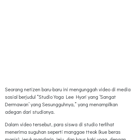
Seorang netizen baru-baru ini mengunggah video di media
sosial berjudul “Studio Yoga Lee Hyori yang ‘Sangat
Dermawan’ yang Sesungguhnya,” yang menampilkan
adegan dari studionya.
Dalam video tersebut, para siswa di studio terlihat
menerima suguhan seperti manggae tteok (kue beras
manis), jeruk mandarin Jeju, dan kaus kaki yoga, dengan