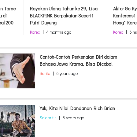
dan Tame
Rayakan Ulang Tahun ke 29, Lisa
Aktor Go Ky
u di
BLACKPINK Berpakaian Seperti
Konferensi
bal 200
Putri Duyung
Hong" Kare
Korea
|
4 months ago
Korea
|
6 m
Contoh-Contoh Perkenalan Diri dalam
Bahasa Jawa Krama, Bisa Dicoba!
Berita
|
6 years ago
Yuk, Kita Nilai Dandanan Rich Brian
Selebritis
|
8 years ago