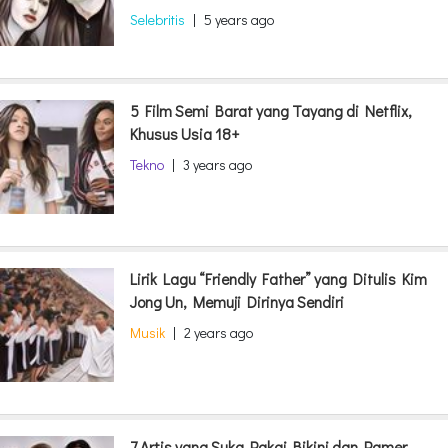
Selebritis
|
5 years ago
5 Film Semi Barat yang Tayang di Netflix,
Khusus Usia 18+
Tekno
|
3 years ago
Lirik Lagu “Friendly Father” yang Ditulis Kim
Jong Un, Memuji Dirinya Sendiri
Musik
|
2 years ago
7 Artis yang Suka Pakai Bikini dan Pamer