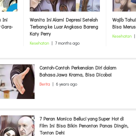
 Ini
Wanita Ini Alami Depresi Setelah
Wajib Tahu!
 Gara-
Terbang ke Luar Angkasa Bareng
Bisa Merus
Katy Perry
Kesehatan
|
Kesehatan
|
7 months ago
Contoh-Contoh Perkenalan Diri dalam
Bahasa Jawa Krama, Bisa Dicoba!
Berita
|
6 years ago
7 Peran Monica Belluci yang Super Hot di
Film Ini Bisa Bikin Penonton Panas Dingin,
Tonton Deh!