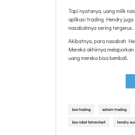
Tapi nyatanya, uang milik na
aplikasi trading Hendry jug
nasabahnya sering tergerus.
Akibatnya, para nasabah Hen
Mereka akhirnya melaporkan 
uang mereka bisa kembali.
bos trading
saham trading
bos robot fahrenheit
hendry su