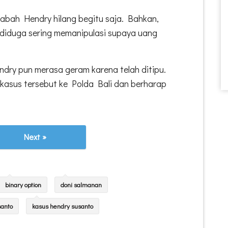
sabah Hendry hilang begitu saja. Bahkan,
a diduga sering memanipulasi supaya uang
dry pun merasa geram karena telah ditipu.
kasus tersebut ke Polda Bali dan berharap
Next »
binary option
doni salmanan
santo
kasus hendry susanto