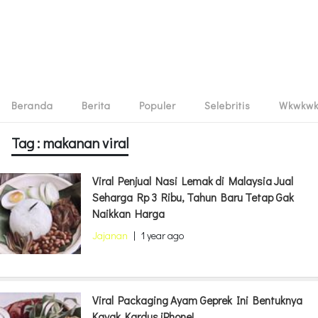
Beranda
Berita
Populer
Selebritis
Wkwkw
Tag : makanan viral
Viral Penjual Nasi Lemak di Malaysia Jual
Seharga Rp 3 Ribu, Tahun Baru Tetap Gak
Naikkan Harga
Jajanan
|
1 year ago
Viral Packaging Ayam Geprek Ini Bentuknya
Kayak Kardus iPhone!