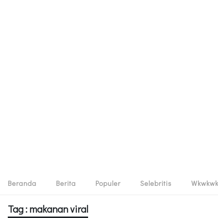
Beranda
Berita
Populer
Selebritis
Wkwkw
Tag : makanan viral