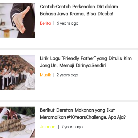
Contoh-Contoh Perkenalan Diri dalam
Bahasa Jawa Krama, Bisa Dicoba!
Berita
|
6 years ago
Lirik Lagu “Friendly Father” yang Ditulis Kim
Jong Un, Memuji Dirinya Sendiri
Musik
|
2 years ago
Berikut Deretan Makanan yang Ikut
Meramaikan #10YearsChallenge. Apa Aja?
Jajanan
|
7 years ago