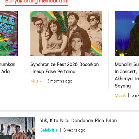
Banyak orang membaca ini
Umumkan
Synchronize Fest 2026 Bocorkan
Mahalini S
: Ada
Lineup Fase Pertama
in Concert
Akhirnya Te
Musik
|
3 months ago
Sayang
Musik
|
5 m
Yuk, Kita Nilai Dandanan Rich Brian
Selebritis
|
8 years ago