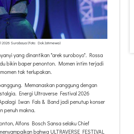
l 2026 Surabaya (Foto: Dok.Istimewa)
yanyi yang dinantikan "arek suroboyo". Rossa
du bikin baper penonton. Momen intim terjadi
 momen tak terlupakan.
 panggung. Memanaskan panggung dengan
talgia. Energi Ultraverse Festival 2026
Apalagi Iwan Fals & Band jadi penutup konser
an penuh makna.
nton, Alfons Bosch Sansa selaku Chief
T menyampaikan bahwa ULTRAVERSE FESTIVAL