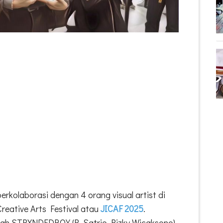
rkolaborasi dengan 4 orang visual artist di
Creative Arts Festival atau
JICAF 2025
.
dalah STRXNDEDBOY (R. Satrio Rizky Wicaksono),