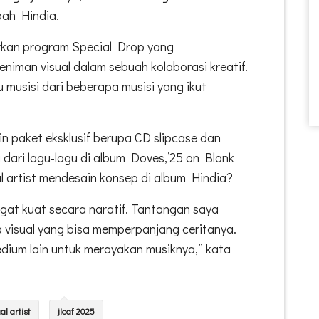
bah Hindia.
kan program Special Drop yang
niman visual dalam sebuah kolaborasi kreatif.
u musisi dari beberapa musisi yang ikut
in paket eksklusif berupa CD slipcase dan
i dari lagu-lagu di album Doves,’25 on Blank
l artist mendesain konsep di album Hindia?
gat kuat secara naratif. Tantangan saya
visual yang bisa memperpanjang ceritanya.
edium lain untuk merayakan musiknya,” kata
al artist
jicaf 2025