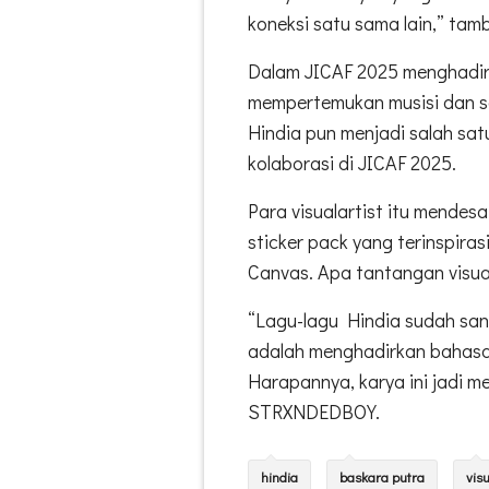
koneksi satu sama lain,” tam
Dalam JICAF 2025 menghadir
mempertemukan musisi dan se
Hindia pun menjadi salah sat
kolaborasi di JICAF 2025.
Para visualartist itu mendesa
sticker pack yang terinspiras
Canvas. Apa tantangan visua
“Lagu-lagu Hindia sudah san
adalah menghadirkan bahasa 
Harapannya, karya ini jadi m
STRXNDEDBOY.
hindia
baskara putra
visu