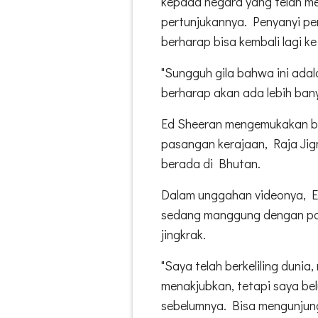
kepada negara yang telah m
pertunjukannya. Penyanyi p
berharap bisa kembali lagi ke
"Sungguh gila bahwa ini adala
berharap akan ada lebih bany
Ed Sheeran mengemukakan b
pasangan kerajaan, Raja Ji
berada di Bhutan.
Dalam unggahan videonya, Ed
sedang manggung dengan par
jingkrak.
"Saya telah berkeliling duni
menakjubkan, tetapi saya bel
sebelumnya. Bisa mengunjungi