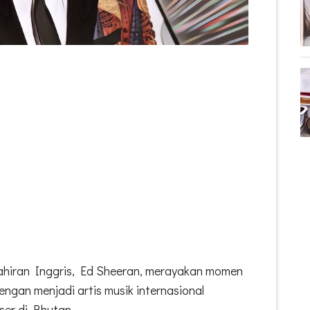
elahiran Inggris, Ed Sheeran, merayakan momen
engan menjadi artis musik internasional
ser di Bhutan.