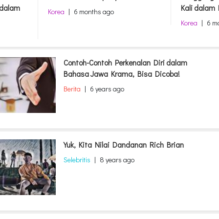
 dalam
Kali dalam 
Korea
|
6 months ago
Korea
|
6 m
Contoh-Contoh Perkenalan Diri dalam
Bahasa Jawa Krama, Bisa Dicoba!
Berita
|
6 years ago
Yuk, Kita Nilai Dandanan Rich Brian
Selebritis
|
8 years ago